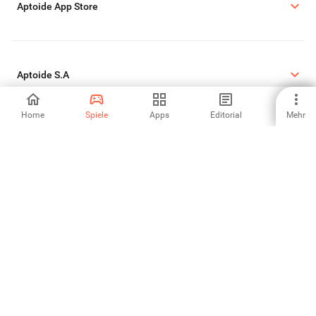
Aptoide App Store
Aptoide S.A
Home
Spiele
Apps
Editorial
Mehr
Aptoide S.A Produkte
Rechtliche Hinweise
Cookie Richtlinie
Datenschutzrichtlinie
DMCA melden
©2026 APTOIDE.COM. Alle Rechte vorbehalten.