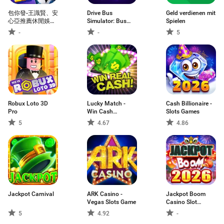
包你發-王識賢、安
Drive Bus
Geld verdienen mit
心亞推薦休閒娛樂
Simulator: Bus
Spielen
城-老虎機、捕魚機
Games
-
-
5
多款遊戲
Robux Loto 3D
Lucky Match -
Cash Billionaire -
Pro
Win Cash
Slots Games
Rewards
5
4.67
4.86
Jackpot Carnival
ARK Casino -
Jackpot Boom
Vegas Slots Game
Casino Slot
Games
5
4.92
-