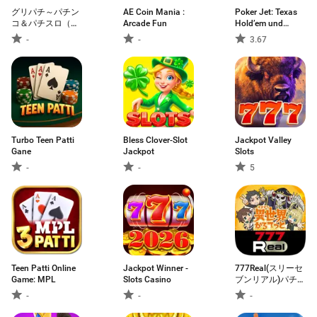
グリパチ～パチン
AE Coin Mania :
Poker Jet: Texas
コ＆パチスロ（ス
Arcade Fun
Hold’em und
ロット）ゲームア
Omaha
-
-
3.67
プリ～
Turbo Teen Patti
Bless Clover-Slot
Jackpot Valley
Gane
Jackpot
Slots
-
-
5
Teen Patti Online
Jackpot Winner -
777Real(スリーセ
Game: MPL
Slots Casino
ブンリアル)パチン
コ･パチスロアプ
-
-
-
リ