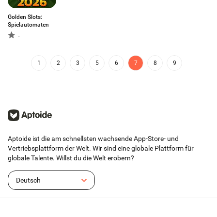
Golden Slots:
Spielautomaten
-
1
2
3
5
6
7
8
9
Aptoide ist die am schnellsten wachsende App-Store- und
Vertriebsplattform der Welt. Wir sind eine globale Plattform für
globale Talente. Willst du die Welt erobern?
Deutsch