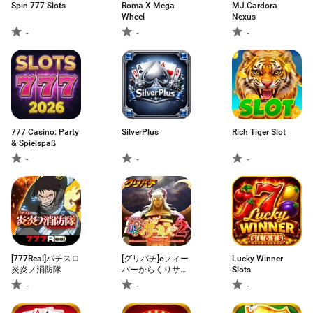
Spin 777 Slots
Roma X Mega
MJ Cardora
Wheel
Nexus
-
-
-
777 Casino: Party
SilverPlus
Rich Tiger Slot
& Spielspaß
-
-
-
[777Real]パチスロ
[グリパチ]eフィー
Lucky Winner
炎炎ノ消防隊
バーからくりサー
Slots
カス2 魔王ver.
-
-
-