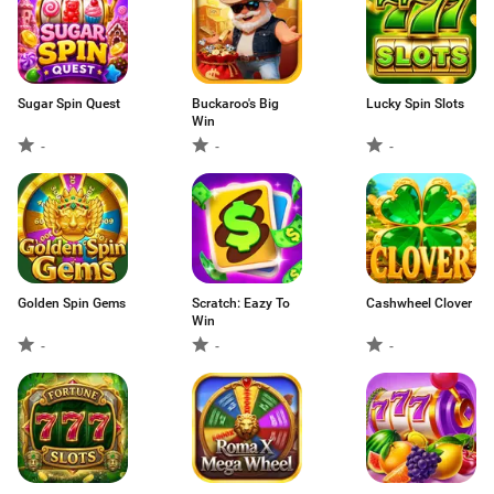
Sugar Spin Quest
Buckaroo's Big
Lucky Spin Slots
Win
-
-
-
Golden Spin Gems
Scratch: Eazy To
Cashwheel Clover
Win
-
-
-