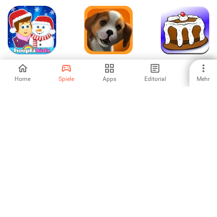
Christmas Party
PS Vita Pets:
Cool Cake Game
Free
Welpenzimmer
Home
Spiele
Apps
Editorial
Mehr
4.71
3
5
Stray Sheep
Zeichnen Magie
Ostern Malbuch
4
5
-