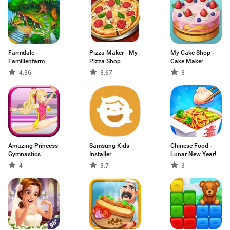
Farmdale -
Pizza Maker - My
My Cake Shop -
Familienfarm
Pizza Shop
Cake Maker
4.36
3.67
3
Amazing Princess
Samsung Kids
Chinese Food -
Gymnastics
Installer
Lunar New Year!
4
3.7
3