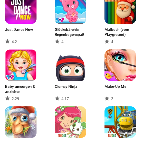
Just Dance Now
Glücksbärchis
Malbuch (vom
Regenbogenspaß
Playground)
4.2
4
4
Baby umsorgen &
Clumsy Ninja
Make-Up Me
anziehen
2.29
4.17
2