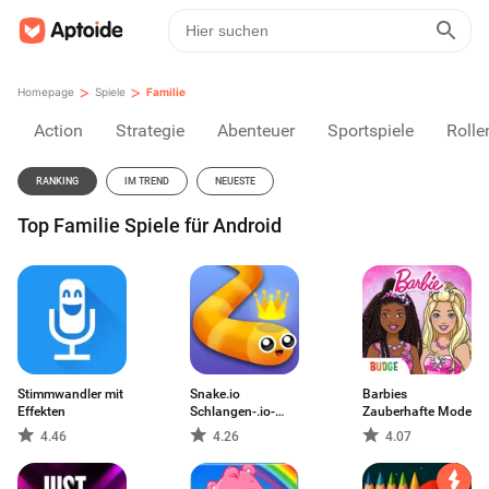
>
>
Homepage
Spiele
Familie
Action
Strategie
Abenteuer
Sportspiele
Rolle
RANKING
IM TREND
NEUESTE
Top Familie Spiele für Android
Stimmwandler mit
Snake.io
Barbies
Effekten
Schlangen-.io-
Zauberhafte Mode
Spiele
4.46
4.26
4.07