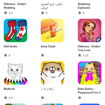
Delicious - Emily's
باباپز : بازی آشپزی
Spielzeug-
Wedding
ایرانی
Explosion
3.5
5
5
Odd Socks
Army Clash
Delicious - Emily's
True Love
4
-
3.33
Malbuch
こちょねこ
Baby Babsy -
Playground Fun 2
4.5
-
-