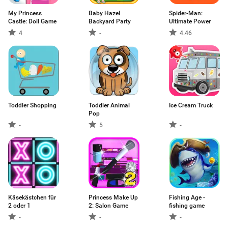
My Princess
Baby Hazel
Spider-Man:
Castle: Doll Game
Backyard Party
Ultimate Power
4
-
4.46
Toddler Shopping
Toddler Animal
Ice Cream Truck
Pop
-
5
-
Käsekästchen für
Princess Make Up
Fishing Age -
2 oder 1
2: Salon Game
fishing game
-
-
-