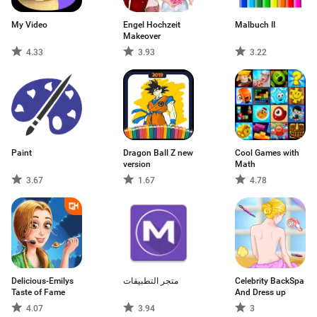
My Video
Engel Hochzeit
Malbuch II
Makeover
4.33
3.93
3.22
Paint
Dragon Ball Z new
Cool Games with
version
Math
3.67
1.67
4.78
Delicious-Emilys
متجر التطبيقات
Celebrity BackSpa
Taste of Fame
And Dress up
4.07
3.94
3