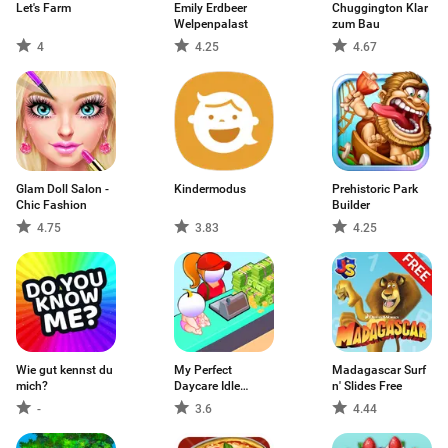
Let's Farm
Emily Erdbeer
Chuggington Klar
Welpenpalast
zum Bau
4
4.25
4.67
Glam Doll Salon -
Kindermodus
Prehistoric Park
Chic Fashion
Builder
4.75
3.83
4.25
Wie gut kennst du
My Perfect
Madagascar Surf
mich?
Daycare Idle
n' Slides Free
Tycoon
-
3.6
4.44