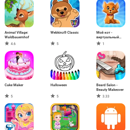
Animal Village:
Webkinz® Classic
Мой кот -
Waldbauernhof
виртуальный
питомец
4.6
5
1
Cake Maker
Halloween
Beard Salon -
Beauty Makeover
5
5
3.33