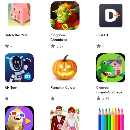
Catch the Pets!
Kingdom
DIGGO+
Chronicles
-
3.67
-
AH Tech
Pumpkin Carver
Crocro's
Friends\nVillage
-
-
4.67