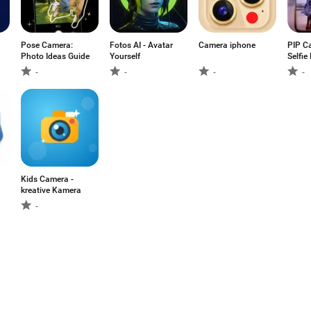
Pose Camera:
Fotos AI - Avatar
Camera iphone
PIP C
Photo Ideas Guide
Yourself
Selfie
-
-
-
-
Kids Camera -
kreative Kamera
-