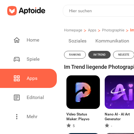
>
>
>
I
Homepage
Apps
Photographie
Home
Soziales
Kommunikation
RANKING
IM TREND
NEUESTE
Spiele
Im Trend liegende Photograp
Apps
Editorial
Video Status
Nano AI - AI Art
Mehr
Maker: Playvo
Generator
5
-