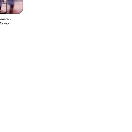
amera -
 Editor