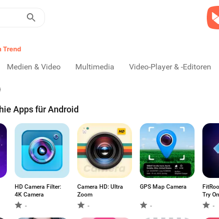
m Trend
Medien & Video
Multimedia
Video-Player & -Editoren
hie Apps für Android
HD Camera Filter:
Camera HD: Ultra
GPS Map Camera
FitRoo
4K Camera
Zoom
Try On
-
-
-
-