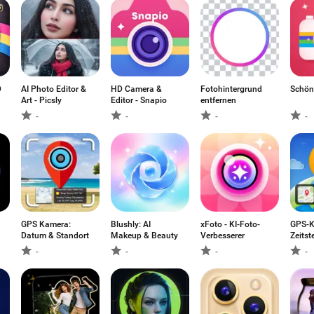
D
AI Photo Editor &
HD Camera &
Fotohintergrund
Schön
Art - Picsly
Editor - Snapio
entfernen
-
-
-
-
GPS Kamera:
Blushly: AI
xFoto - KI-Foto-
GPS-K
Datum & Standort
Makeup & Beauty
Verbesserer
Zeitst
-
-
-
-