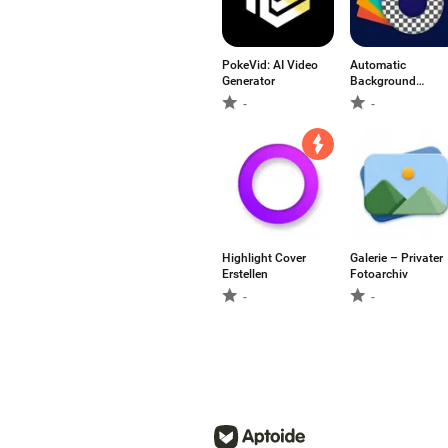
PokeVid: AI Video
Automatic
Generator
Background
Remover
-
-
Highlight Cover
Galerie – Privater
Erstellen
Fotoarchiv
-
-