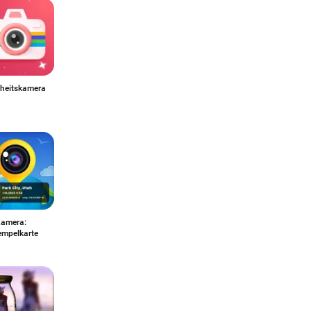
heitskamera
amera:
empelkarte