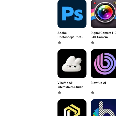
Adobe
Digital Camera H
Photoshop: Photo
- 4K Camera
Editor
1
-
VibeMe AI:
Blow Up AI
Interaktives Studio
-
-