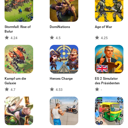
Stormfall: Rise of
DomiNations
Age of War
Balur
4.24
4.5
4.25
Kampf um die
Heroes Charge
EG 2 Simulator
Galaxie
des Präsidenten
4.7
4.53
-