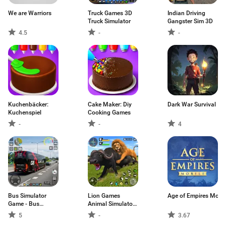
We are Warriors
Truck Games 3D
Indian Driving
Truck Simulator
Gangster Sim 3D
4.5
-
-
Kuchenbäcker:
Cake Maker: Diy
Dark War Survival
Kuchenspiel
Cooking Games
-
-
4
Bus Simulator
Lion Games
Age of Empires Mobil
Game - Bus
Animal Simulator
Games
3D
5
-
3.67