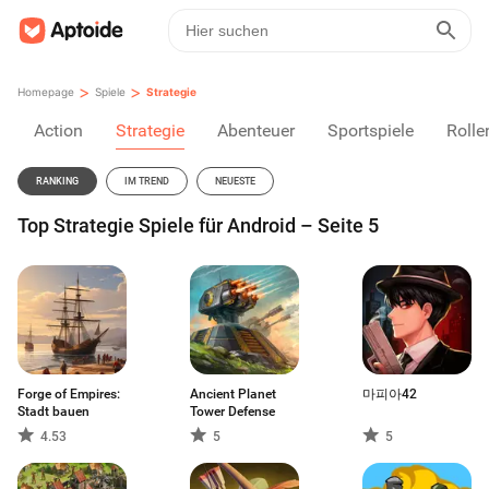
>
>
Homepage
Spiele
Strategie
Action
Strategie
Abenteuer
Sportspiele
Rolle
RANKING
IM TREND
NEUESTE
Top Strategie Spiele für Android – Seite 5
Forge of Empires:
Ancient Planet
마피아42
Stadt bauen
Tower Defense
4.53
5
5