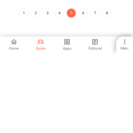
1
2
3
4
5
6
7
8
Home
Spiele
Apps
Editorial
Mehr
Aptoide ist die am schnellsten wachsende App-Store- und
Vertriebsplattform der Welt. Wir sind eine globale Plattform für
globale Talente. Willst du die Welt erobern?
Deutsch
Aptoide App Store