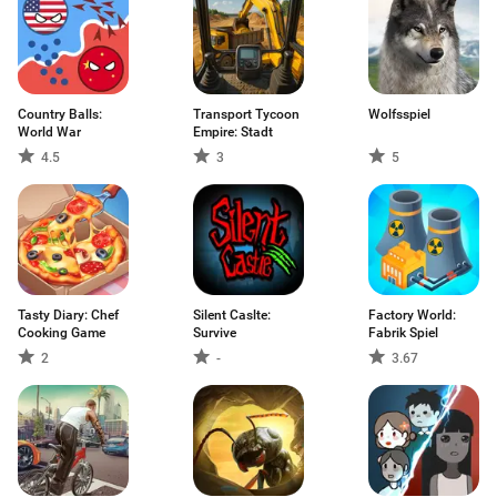
Country Balls:
Transport Tycoon
Wolfsspiel
World War
Empire: Stadt
4.5
3
5
Tasty Diary: Chef
Silent Caslte:
Factory World:
Cooking Game
Survive
Fabrik Spiel
2
-
3.67