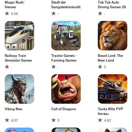
Magic Rush:
Stadt der
Tuk Tuk Auto
Heroes
Gangsterkriminalität
Driving Games 3D
4.56
-
-
Railway Train
Tractor Games -
Beast Lord: The
Simulator Games
Farming Games
New Land
-
-
5
Viking Rise
Call of Dragons
Tanks Blitz PVP
битвы
4.07
5
4.62