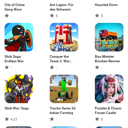
City of Crime:
Ant Legion: Für
Haunted Dorm
Gang Wars
den Schwarm
-
5
5
Stick Saga:
Conquer the
Bau-Meister:
Endless War
Tower 2: War
Brücken-Rennen
Games
-
-
-
Stick War: Saga
Tractor Game 3d
Puzzles & Chaos:
Indian Farming
Frozen Castle
4.27
-
5