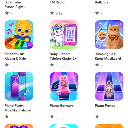
Stick Tuber:
FM Radio
Ballz Star
Punch Fight
Dance
-
3.12
-
Kindermusik:
Baby Einhorn
Jumping Cat:
Klavier & Xylo
Telefon Kinder 2+
Kpop-Musikspiel
-
-
-
Piano Party:
Piano Hotwave
Piano Frenzy
Musikkachelspiel
-
-
-