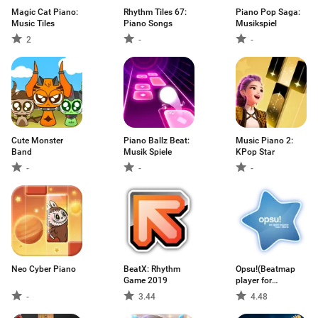
Magic Cat Piano:
Rhythm Tiles 67:
Piano Pop Saga:
Music Tiles
Piano Songs
Musikspiel
2
-
-
Cute Monster
Piano Ballz Beat:
Music Piano 2:
Band
Musik Spiele
KPop Star
-
-
-
Neo Cyber Piano
BeatX: Rhythm
Opsu!(Beatmap
Game 2019
player for
Android)
-
3.44
4.48