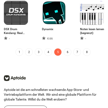
DSX Drum
Dynamix
Noten lesen lernen
Kendang: Real
(begrenzt)
Pad
-
4.66
-
1
2
3
4
5
6
7
8
Aptoide ist die am schnellsten wachsende App-Store- und
Vertriebsplattform der Welt. Wir sind eine globale Plattform für
globale Talente. Willst du die Welt erobern?