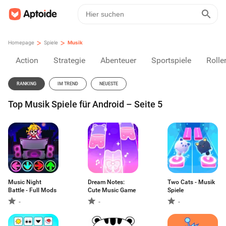
>
>
Homepage
Spiele
Musik
Action
Strategie
Abenteuer
Sportspiele
Rolle
RANKING
IM TREND
NEUESTE
Top Musik Spiele für Android – Seite 5
Music Night
Dream Notes:
Two Cats - Musik
Battle - Full Mods
Cute Music Game
Spiele
-
-
-