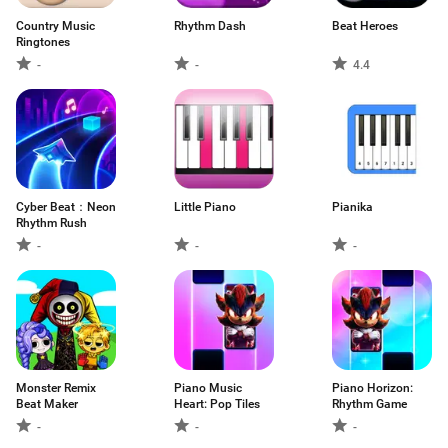
Country Music
Rhythm Dash
Beat Heroes
Ringtones
-
-
4.4
Cyber Beat：Neon
Little Piano
Pianika
Rhythm Rush
-
-
-
Monster Remix
Piano Music
Piano Horizo​​n:
Beat Maker
Heart: Pop Tiles
Rhythm Game
-
-
-