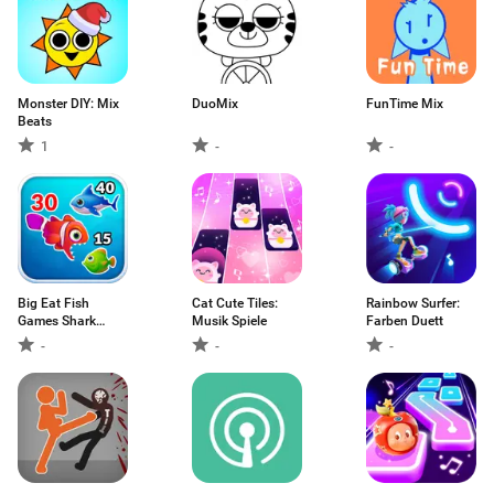
Monster DIY: Mix
DuoMix
FunTime Mix
Beats
1
-
-
Big Eat Fish
Cat Cute Tiles:
Rainbow Surfer:
Games Shark
Musik Spiele
Farben Duett
Games
-
-
-