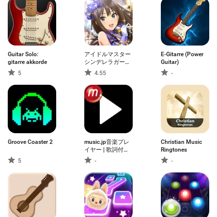
Guitar Solo:
アイドルマスター
E-Gitarre (Power
gitarre akkorde
シンデレラガール
Guitar)
ズ スターライトス
5
4.55
-
テージ
Groove Coaster 2
music.jp音楽プレ
Christian Music
イヤー | 歌詞付
Ringtones
き・ハイレゾ対応
5
-
-