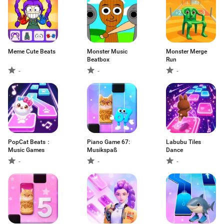
Meme Cute Beats
Monster Music
Monster Merge
Beatbox
Run
-
-
-
PopCat Beats：
Piano Game 67:
Labubu Tiles
Music Games
Musikspaß
Dance
-
-
-