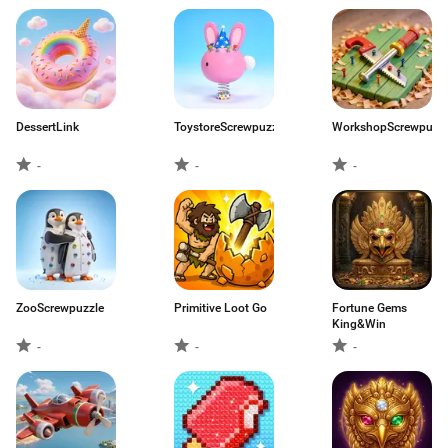
DessertLink
ToystoreScrewpuzzle
WorkshopScrewpuzzl
-
-
-
ZooScrewpuzzle
Primitive Loot Go
Fortune Gems
King&Win
-
-
-