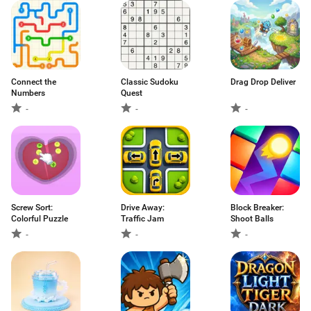
Connect the
Classic Sudoku
Drag Drop Deliver
Numbers
Quest
-
-
-
Screw Sort:
Drive Away:
Block Breaker:
Colorful Puzzle
Traffic Jam
Shoot Balls
-
-
-