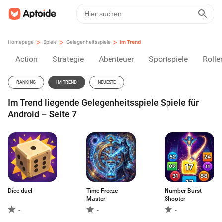
>
>
>
Homepage
Spiele
Gelegenheitsspiele
Im Trend
Action
Strategie
Abenteuer
Sportspiele
Rolle
RANKING
IM TREND
NEUESTE
Im Trend liegende Gelegenheitsspiele Spiele für
Android – Seite 7
Dice duel
Time Freeze
Number Burst
Master
Shooter
-
-
-