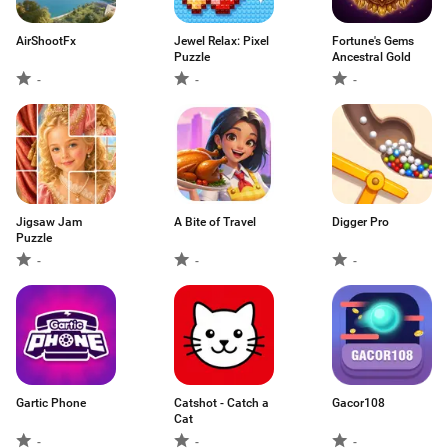
AirShootFx
Jewel Relax: Pixel
Fortune's Gems
Puzzle
Ancestral Gold
-
-
-
Jigsaw Jam
A Bite of Travel
Digger Pro
Puzzle
-
-
-
Gartic Phone
Catshot - Catch a
Gacor108
Cat
-
-
-