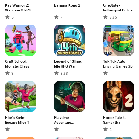
Kaz Warrior 2:
Banana Kong 2
OneState -
Warzone & RPG
Rollenspiel Online
5
-
3.85
Craft School:
Legend of Slime:
Tuk Tuk Auto
Monster Class
Idle RPG War
Driving Games 3D
3
3.33
-
Nick's Sprint -
Playtime
Horror Tale 2:
Escape Miss T
Adventure
Samantha
Multiplayer
-
-
4