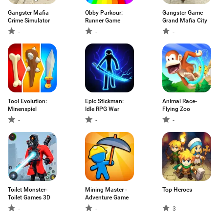
Gangster Mafia
Obby Parkour:
Gangster Game
Crime Simulator
Runner Game
Grand Mafia City
-
-
-
Tool Evolution:
Epic Stickman:
Animal Race-
Minenspiel
Idle RPG War
Flying Zoo
-
-
-
Toilet Monster-
Mining Master -
Top Heroes
Toilet Games 3D
Adventure Game
-
-
3