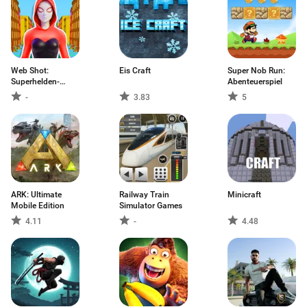
Web Shot:
Eis Craft
Super Nob Run:
Superhelden-
Abenteuerspiel
Spiele
-
3.83
5
ARK: Ultimate
Railway Train
Minicraft
Mobile Edition
Simulator Games
4.11
-
4.48