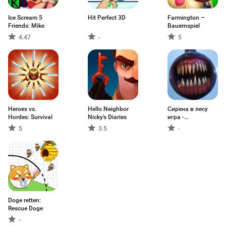
Ice Scream 5
Hit Perfect 3D
Farmington –
Friends: Mike
Bauernspiel
4.47
-
5
Heroes vs.
Hello Neighbor
Сирена в лесу
Hordes: Survival
Nicky's Diaries
игра -
Страшилка
5
3.5
-
Doge retten:
Rescue Doge
-