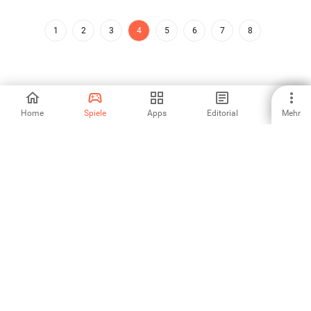
1
2
3
4
5
6
7
8
Home
Spiele
Apps
Editorial
Mehr
Aptoide ist die am schnellsten wachsende App-Store- und
Vertriebsplattform der Welt. Wir sind eine globale Plattform für
globale Talente. Willst du die Welt erobern?
Deutsch
Aptoide App Store