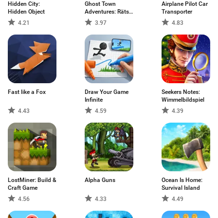
Hidden City:
Ghost Town
Airplane Pilot Car
Hidden Object
Adventures: Rätsel
Transporter
Spiel mit
4.21
3.97
4.83
Abenteuer
Fast like a Fox
Draw Your Game
Seekers Notes:
Infinite
Wimmelbildspiel
4.43
4.59
4.39
LostMiner: Build &
Alpha Guns
Ocean Is Home:
Craft Game
Survival Island
4.56
4.33
4.49