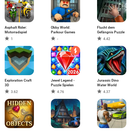
Asphalt Rider:
Obby World:
Flucht dem
Motorradspiel
Parkour Games
Gefängnis Puzzle
1
-
4.42
Exploration Craft
Jewel Legend -
Jurassic Dino
3D
Puzzle Spielen
Water World
3.62
4.76
4.37