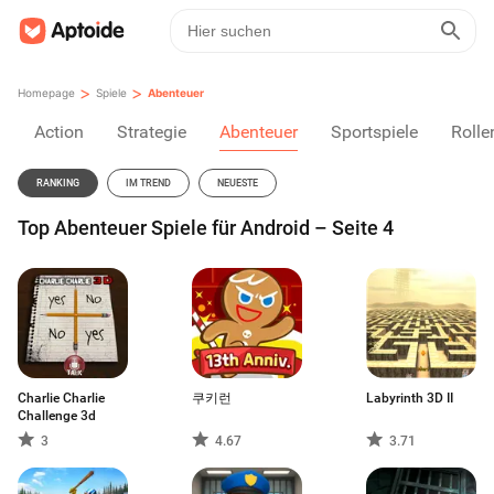
>
>
Homepage
Spiele
Abenteuer
Action
Strategie
Abenteuer
Sportspiele
Rolle
RANKING
IM TREND
NEUESTE
Top Abenteuer Spiele für Android – Seite 4
Charlie Charlie
쿠키런
Labyrinth 3D II
Challenge 3d
3
4.67
3.71