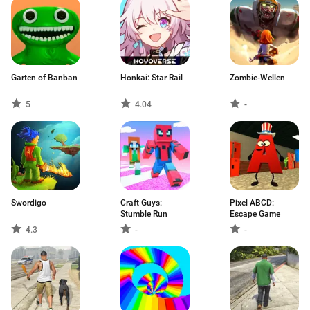
Garten of Banban
Honkai: Star Rail
Zombie-Wellen
5
4.04
-
Swordigo
Craft Guys:
Pixel ABCD:
Stumble Run
Escape Game
4.3
-
-