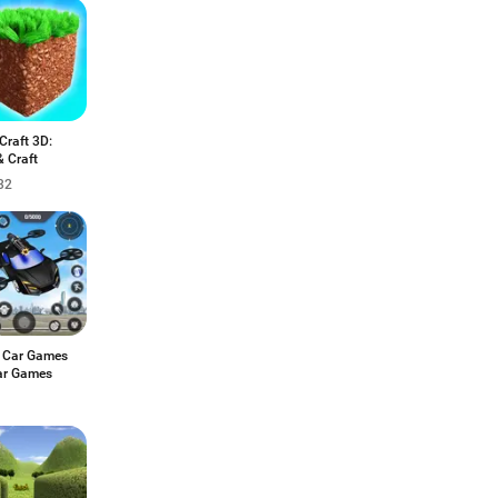
Craft 3D:
 Craft
32
g Car Games
ar Games