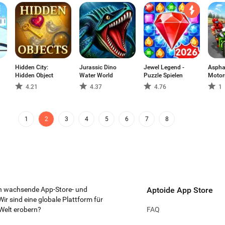
Hidden City:
Jurassic Dino
Jewel Legend -
Asphal
Hidden Object
Water World
Puzzle Spielen
Motor
4.21
4.37
4.76
1
1
2
3
4
5
6
7
8
ten wachsende App-Store- und
Aptoide App Store
Wir sind eine globale Plattform für
 Welt erobern?
FAQ