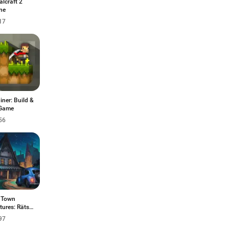
alcraft 2
ne
17
ner: Build &
 Game
56
 Town
ures: Rätsel
mit
97
euer