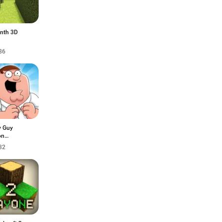
inth 3D
86
y Guy
on
nsuche
32