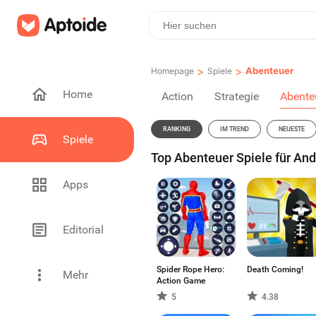
>
>
Abenteuer
Homepage
Spiele
Home
Action
Strategie
Abente
RANKING
IM TREND
NEUESTE
Spiele
Top Abenteuer Spiele für And
Apps
Editorial
Spider Rope Hero:
Death Coming!
Mehr
Action Game
5
4.38