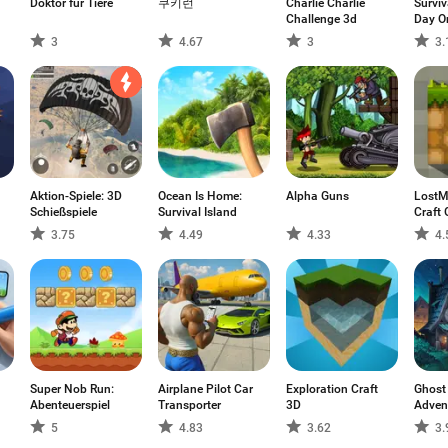
Doktor für Tiere
쿠키런
Charlie Charlie
Surviv
Challenge 3d
Day O
3
4.67
3
3.
Aktion-Spiele: 3D
Ocean Is Home:
Alpha Guns
LostMi
Schießspiele
Survival Island
Craft
3.75
4.49
4.33
4.
Super Nob Run:
Airplane Pilot Car
Exploration Craft
Ghost
Abenteuerspiel
Transporter
3D
Advent
Spiel 
5
4.83
3.62
3.
Abent