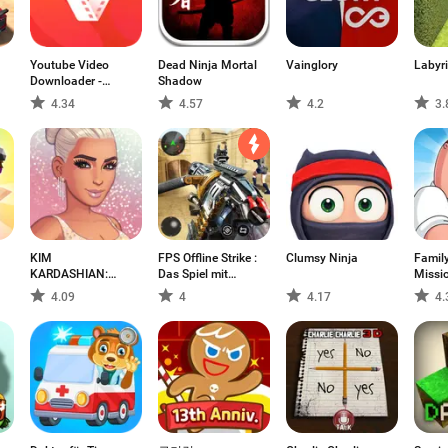
Youtube Video
Dead Ninja Mortal
Vainglory
Labyr
Downloader -
Shadow
VidMate
4.34
4.57
4.2
3.
KIM
FPS Offline Strike :
Clumsy Ninja
Famil
KARDASHIAN:
Das Spiel mit
Missi
HOLLYWOOD
Streikmissionen
Sache
4.09
4
4.17
4.