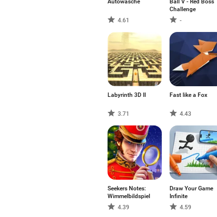
Autowäsche
Ball V - Red Boss
Challenge
4.61
-
Labyrinth 3D II
Fast like a Fox
3.71
4.43
Seekers Notes:
Draw Your Game
Wimmelbildspiel
Infinite
4.39
4.59