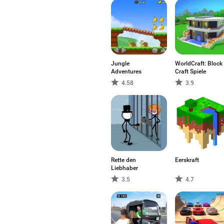
Jungle
WorldCraft: Block
Adventures
Craft Spiele
4.58
3.9
Rette den
Eerskraft
Liebhaber
3.5
4.7