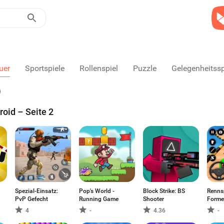
uer
Sportspiele
Rollenspiel
Puzzle
Gelegenheitssp
roid – Seite 2
Spezial-Einsatz:
Pop's World -
Block Strike: BS
Rennsp
PvP Gefecht
Running Game
Shooter
Forme
4
-
4.36
-