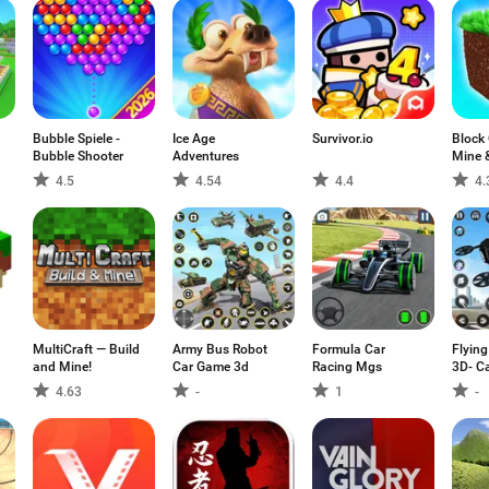
Bubble Spiele -
Ice Age
Survivor.io
Block 
Bubble Shooter
Adventures
Mine &
4.5
4.54
4.4
4.
MultiCraft — Build
Army Bus Robot
Formula Car
Flyin
and Mine!
Car Game 3d
Racing Mgs
3D- C
4.63
-
1
-