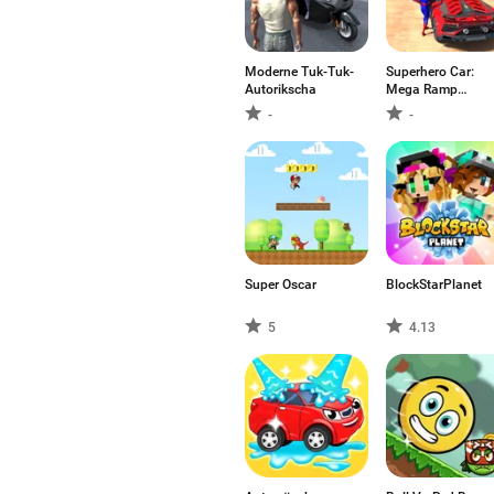
Moderne Tuk-Tuk-
Superhero Car:
Autorikscha
Mega Ramp
Games
-
-
Super Oscar
BlockStarPlanet
5
4.13