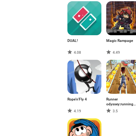
DUAL!
Magic Rampage
4.08
4.49
Rope'n'Fly 4
Runner
odyssey:running
journey
4.19
3.5