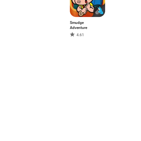
Smudge
Adventure
4.61
Aptoide ist die am schnells
Vertriebsplattform der Welt. 
globale Talente. Willst du die
Deutsch