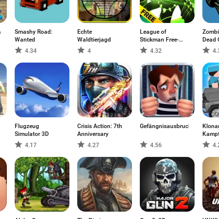
&
Smashy Road:
Echte
League of
Zombi
Wanted
Waldtierjagd
Stickman Free-
Dead 
Shadow
4.34
4
4.32
4.
legends(Dreamsky)
Flugzeug
Crisis Action: 7th
Gefängnisausbruch
Klona
Simulator 3D
Anniversary
Kampf
4.17
4.27
4.56
4.