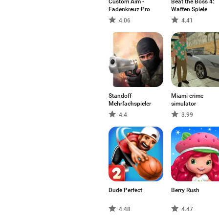
Custom Aim -
Beat the Boss 4:
Fadenkreuz Pro
Waffen Spiele
4.06
4.41
Standoff
Miami crime
Mehrfachspieler
simulator
4.4
3.99
Dude Perfect
Berry Rush
4.48
4.47