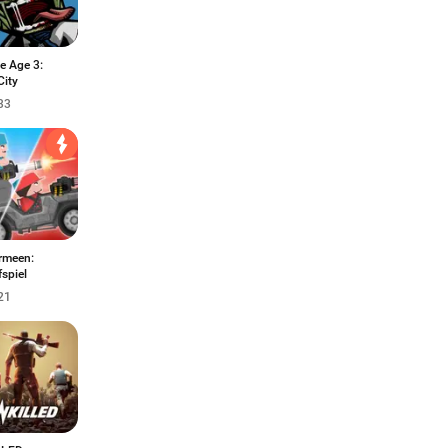
e Age 3:
City
33
rmeen:
spiel
21