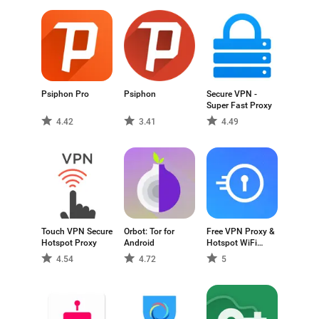
Datenschutz, Benutzerfreundlichkeit und Konnektivität
bieten, sodass Benutzer Optionen entdecken können,
die ihren Anforderungen und Vorlieben entsprechen.
Psiphon Pro
Psiphon
Secure VPN -
Super Fast Proxy
4.42
3.41
4.49
Touch VPN Secure
Orbot: Tor for
Free VPN Proxy &
Hotspot Proxy
Android
Hotspot WiFi
security -
4.54
4.72
5
SaferVPN