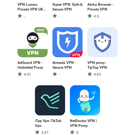
VPN Lumos:
Super VPN: Safe &
Aloha Browser -
Private VPN UK
Secure VPN
Private VPN
App
-
-
4.5
AdGuard VPN -
Armada VPN -
VPN proxy -
Unlimited Proxy
Secure VPN
TipTop VPN
4.41
-
4.83
iTop Vpn-TikTok
NetDoctor VPN |
Vpn
VPN Proxy
3.67
5