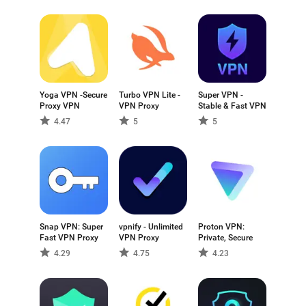
Yoga VPN -Secure
Turbo VPN Lite -
Super VPN -
Proxy VPN
VPN Proxy
Stable & Fast VPN
4.47
5
5
Snap VPN: Super
vpnify - Unlimited
Proton VPN:
Fast VPN Proxy
VPN Proxy
Private, Secure
4.29
4.75
4.23