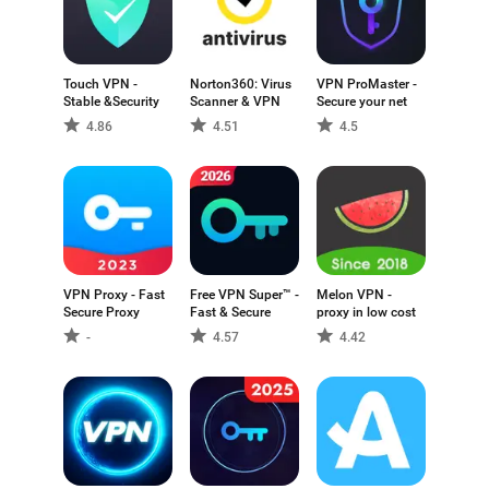
Touch VPN -
Norton360: Virus
VPN ProMaster -
Stable &Security
Scanner & VPN
Secure your net
4.86
4.51
4.5
VPN Proxy - Fast
Free VPN Super™ -
Melon VPN -
Secure Proxy
Fast & Secure
proxy in low cost
-
4.57
4.42