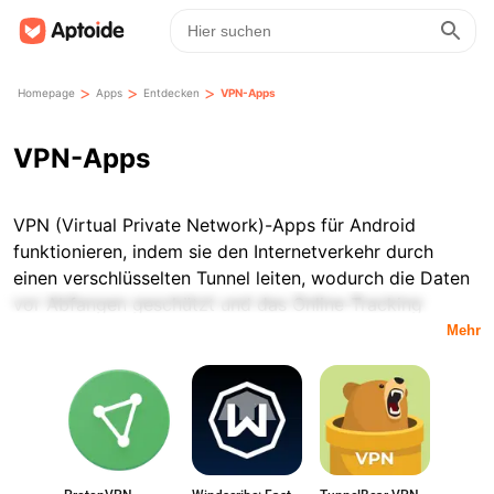
>
>
>
Homepage
Apps
Entdecken
VPN-Apps
VPN-Apps
VPN (Virtual Private Network)-Apps für Android
funktionieren, indem sie den Internetverkehr durch
einen verschlüsselten Tunnel leiten, wodurch die Daten
vor Abfangen geschützt und das Online-Tracking
reduziert werden. Diese Apps integrieren sich in die
Mehr
Netzwerk-Einstellungen von Android, sodass Benutzer
die VPN-Verbindung direkt von ihrem Gerät aus
aktivieren oder deaktivieren können.
Verschiedene VPN-Apps legen den Schwerpunkt auf
unterschiedliche Aspekte, wie Datenschutzfunktionen,