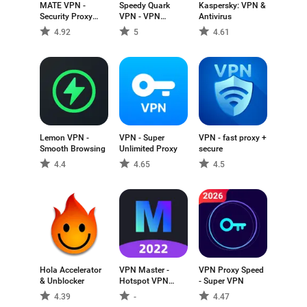
MATE VPN -
Speedy Quark
Kaspersky: VPN &
Security Proxy
VPN - VPN
Antivirus
VPN
Master
4.92
5
4.61
Lemon VPN -
VPN - Super
VPN - fast proxy +
Smooth Browsing
Unlimited Proxy
secure
4.4
4.65
4.5
Hola Accelerator
VPN Master -
VPN Proxy Speed
& Unblocker
Hotspot VPN
- Super VPN
Proxy
4.39
-
4.47