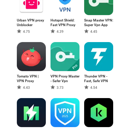
Urban VPN proxy
Hotspot Shield:
Snap Master VPN:
Unblocker
Fast VPN Proxy
Super Vpn App
4.75
4.39
4.45
Tomato VPN |
VPN Proxy Master
Thunder VPN -
VPN Proxy
- Safer Vpn
Fast, Safe VPN
4.43
3.73
4.54