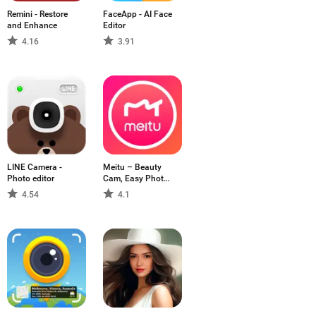
Remini - Restore
FaceApp - AI Face
and Enhance
Editor
4.16
3.91
LINE Camera -
Meitu – Beauty
Photo editor
Cam, Easy Photo
Editor
4.54
4.1