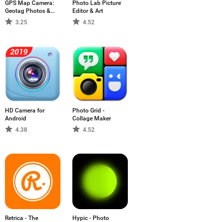
GPS Map Camera:
Photo Lab Picture
Geotag Photos &
Editor & Art
Add GPS Location
3.25
4.52
HD Camera for
Photo Grid -
Android
Collage Maker
4.38
4.52
Retrica - The
Hypic - Photo