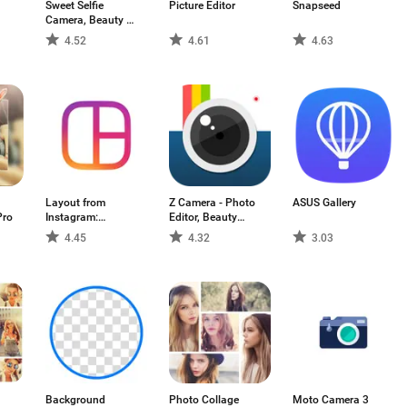
Sweet Selfie
Picture Editor
Snapseed
Camera, Beauty &
Filters Photo
4.52
4.61
4.63
Editor
Layout from
Z Camera - Photo
ASUS Gallery
Pro
Instagram:
Editor, Beauty
Collage
Selfie, Collage
4.45
4.32
3.03
Background
Photo Collage
Moto Camera 3