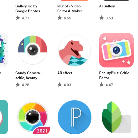
Gallery Go by
InShot - Video
AI Gallery
Google Photos
Editor & Maker
4.71
4.55
3.53
o
Candy Camera -
AR effect
BeautyPlus: Selfie
selfie, beauty
Editor
camera, photo
4.28
4.03
4.47
editor