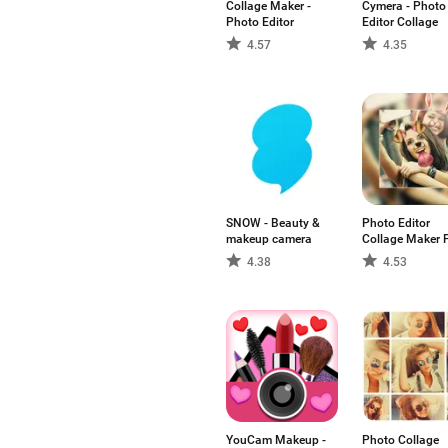
Collage Maker -
Cymera - Photo
Photo Editor
Editor Collage
4.57
4.35
SNOW - Beauty &
Photo Editor
makeup camera
Collage Maker 
4.38
4.53
YouCam Makeup -
Photo Collage