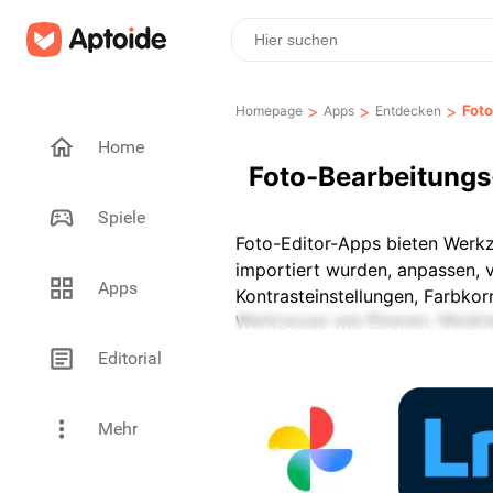
>
>
>
Fot
Homepage
Apps
Entdecken
Home
Foto-Bearbeitung
Spiele
Foto-Editor-Apps bieten Werkz
importiert wurden, anpassen, 
Apps
Kontrasteinstellungen, Farbkor
Werkzeuge wie Ebenen, Maskie
Die mobile Foto-Bearbeitung l
Editorial
ausgelegt, die Bearbeitung auf
visuelle Details zu verbinden.
Mehr
Anpassungen für kreative oder
Die Kompatibilität mit verschi