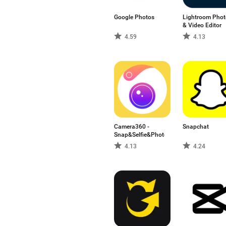
Bearbeitungsgeschwindigkeit,
Gerät variieren.
Google Photos
Lightroom Phot
& Video Editor
Diese Seite fasst eine Auswah
4.59
4.13
Bildbearbeitung kennenzulerne
Camera360 -
Snapchat
Snap&Selfie&Photo
4.13
4.24