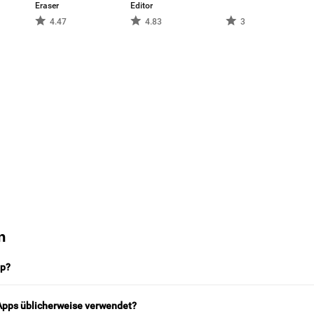
Eraser
Editor
4.47
4.83
3
n
pp?
Apps üblicherweise verwendet?