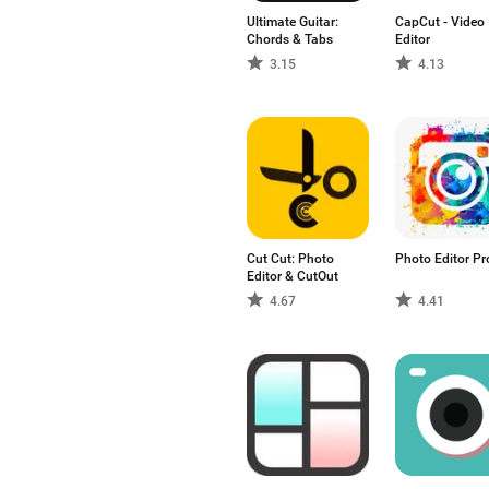
Ultimate Guitar:
CapCut - Video
Chords & Tabs
Editor
3.15
4.13
Cut Cut: Photo
Photo Editor Pr
Editor & CutOut
4.67
4.41