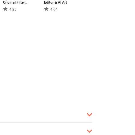
Original Filter
Editor & AI Art
Camera
4.23
4.64