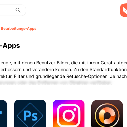
o Bearbeitungs-Apps
s-Apps
euge, mit denen Benutzer Bilder, die mit ihrem Gerät auf
verbessern und verändern können. Zu den Standardfunktion
rektur, Filter und grundlegende Retusche-Optionen. Je nach
rungen oder das Entfernen von Objekten verfügbar.
egt besonderen Wert auf Touch-Interaktion und optimierte 
 kleineren Bildschirmen zugänglich zu machen und dabei Ben
 Einige Werkzeuge konzentrieren sich auf schnelle Verbesser
 semiprofessionelle Nutzung bieten.
edenen Geräten und Bildformaten kann die Leistung von Foto