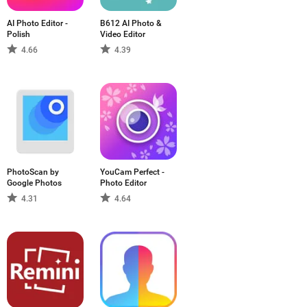
 können je nach App und verwendetem
AI Photo Editor -
B612 AI Photo &
Polish
Video Editor
tzern, verschiedene Ansätze der mobilen
4.66
4.39
rüchen und Erfahrungsstufen passen.
PhotoScan by
YouCam Perfect -
Google Photos
Photo Editor
4.31
4.64