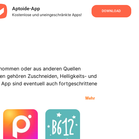
Aptoide-App
DOWNLOAD
Kostenlose und uneingeschränkte Apps!
genommen oder aus anderen Quellen
en gehören Zuschneiden, Helligkeits- und
 App sind eventuell auch fortgeschrittene
Mehr
Workflows. Viele Apps sind darauf
utzerfreundlichkeit mit Kontrolle über
ungen, während andere detailliertere
-Editor-Apps in der Praxis beeinflussen.