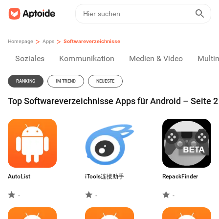
>
>
Homepage
Apps
Softwareverzeichnisse
Soziales
Kommunikation
Medien & Video
Multi
RANKING
IM TREND
NEUESTE
Top Softwareverzeichnisse Apps für Android – Seite 2
AutoList
iTools连接助手
RepackFinder
-
-
-