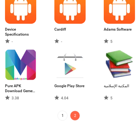
Device
Cardiff
Adams Software
Specifications
-
-
5
Pure APK
Google Play Store
المكتبة الإسلامية
Download Gemes
And Apps
3.38
4.04
5
1
2