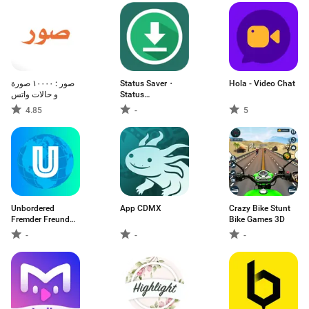
صور : ١٠٠٠٠ صورة
Status Saver・
Hola - Video Chat
و حالات واتس
Status
Downloader
4.85
-
5
Unbordered
App CDMX
Crazy Bike Stunt
Fremder Freund
Bike Games 3D
Chat
-
-
-