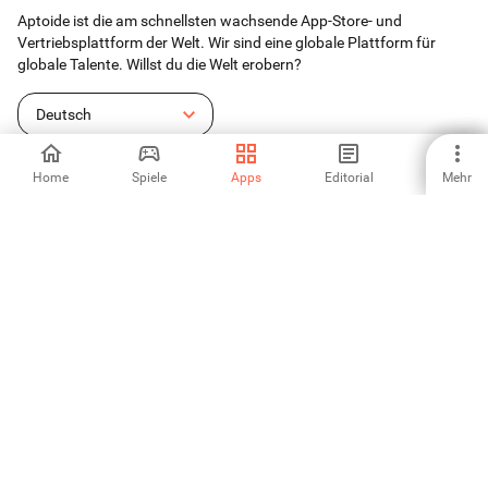
Aptoide ist die am schnellsten wachsende App-Store- und
Vertriebsplattform der Welt. Wir sind eine globale Plattform für
globale Talente. Willst du die Welt erobern?
Deutsch
Home
Spiele
Apps
Editorial
Mehr
Aptoide App Store
Aptoide S.A
Aptoide S.A Produkte