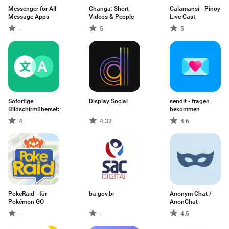
Messenger for All
Changa: Short
Calamansi - Pinoy
Message Apps
Videos & People
Live Cast
-
5
5
Sofortige
Display Social
sendit - fragen
Bildschirmübersetzer
bekommen
4
4.33
4.6
PokeRaid - für
ba.gov.br
Anonym Chat /
Pokémon GO
AnonChat
-
-
4.5