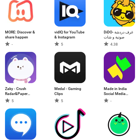
MORE: Discover &
vidIQ for YouTube
DiDO- غرف دردشة
share happen
& Instagram
صوتية و شات
-
5
4.38
Zaky - Crush
Medal - Gaming
Made in India
Radar&Paper
Clips
Social Media
Plane
Friendship App:
5
5
-
GolBol