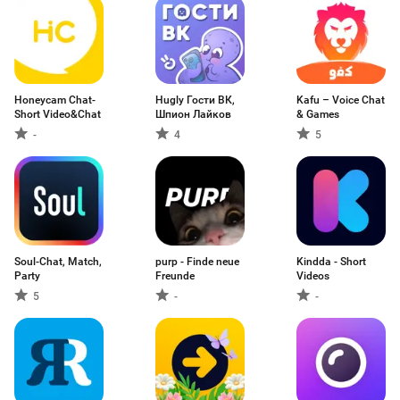
Honeycam Chat-
Hugly Гости ВК,
Kafu – Voice Chat
Short Video&Chat
Шпион Лайков
& Games
-
4
5
Soul-Chat, Match,
purp - Finde neue
Kindda - Short
Party
Freunde
Videos
5
-
-