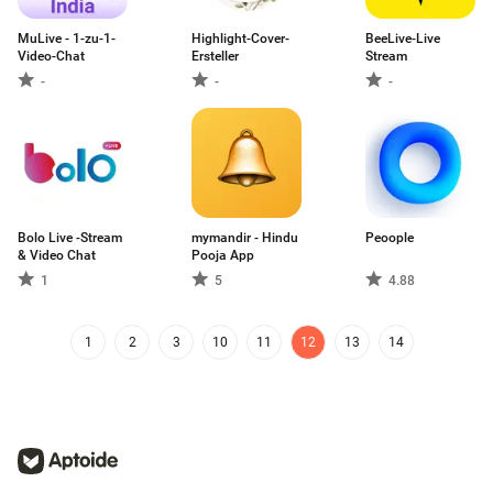
MuLive - 1-zu-1-
Highlight-Cover-
BeeLive-Live
Video-Chat
Ersteller
Stream
-
-
-
Bolo Live -Stream
mymandir - Hindu
Peoople
& Video Chat
Pooja App
1
5
4.88
1
2
3
10
11
12
13
14