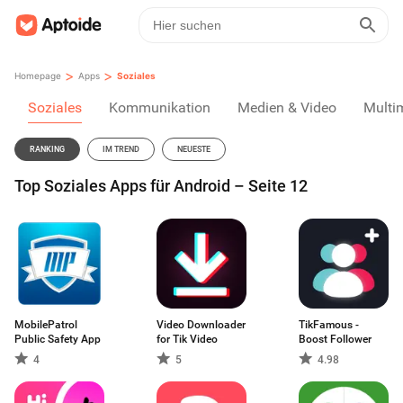
>
>
Homepage
Apps
Soziales
Soziales
Kommunikation
Medien & Video
Multi
RANKING
IM TREND
NEUESTE
Top Soziales Apps für Android – Seite 12
MobilePatrol
Video Downloader
TikFamous -
Public Safety App
for Tik Video
Boost Follower
4
5
4.98