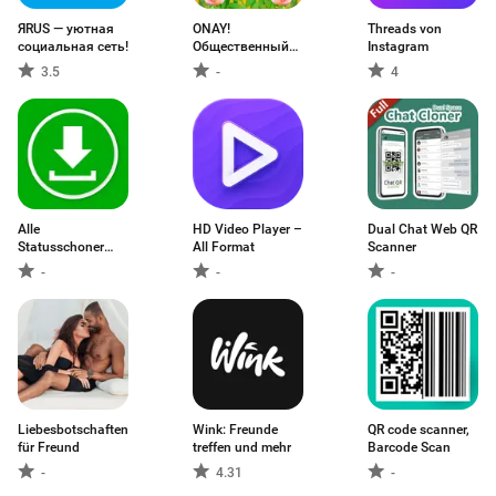
ЯRUS — уютная
ONAY!
Threads von
социальная сеть!
Общественный
Instagram
транспорт
3.5
-
4
Alle
HD Video Player –
Dual Chat Web QR
Statusschoner
All Format
Scanner
und Statusvideo
-
-
-
herunterladen
Liebesbotschaften
Wink: Freunde
QR code scanner,
für Freund
treffen und mehr
Barcode Scan
-
4.31
-