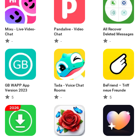
Mixu - Live-Video-
Pandalive - Video
All Recover
Chat
Chat
Deleted Messages
-
-
-
GB WAPP App
Tada - Voice Chat
BeFriend – Triff
Version 2023
Rooms
neue Freunde
5
-
5