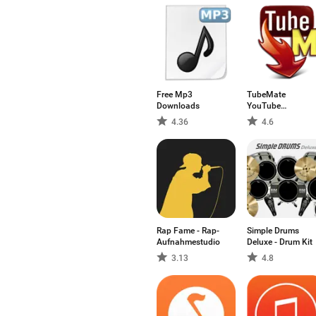
Free Mp3
TubeMate
Downloads
YouTube
Downloader
4.36
4.6
Rap Fame - Rap-
Simple Drums
Aufnahmestudio
Deluxe - Drum Kit
3.13
4.8