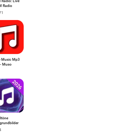
 Radio: Live
 Radio
71
ne Music Mp3
r- Muso
ltöne
grundbilder
4