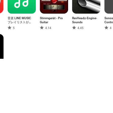
音楽 LINE MUSIC
Stimmgerät - Pro
RevHeadz-Engine-
Sonos
プレイリストが豊
Guitar
Sounds
Contro
富！音楽アプリ
5
4.14
4.45
4
1
2
3
4
5
6
7
8