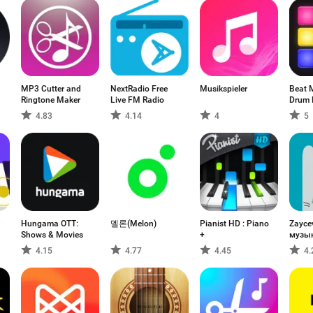
MP3 Cutter and
NextRadio Free
Musikspieler
Beat 
Ringtone Maker
Live FM Radio
Drum 
4.83
4.14
4
5
Hungama OTT:
멜론(Melon)
Pianist HD : Piano
Zaycev
Shows & Movies
+
музы
кажд
4.15
4.77
4.45
4.