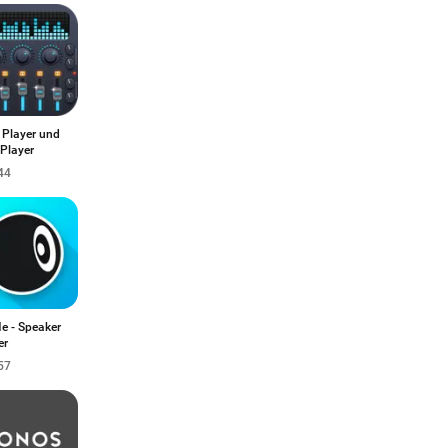
 Player und
Player
44
 - Speaker
er
57