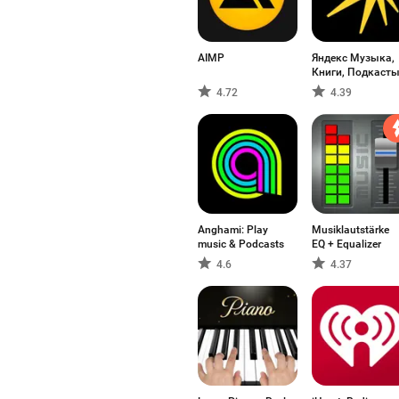
AIMP
Яндекс Музыка,
Книги, Подкаст
4.72
4.39
Anghami: Play
Musiklautstärke
music & Podcasts
EQ + Equalizer
4.6
4.37