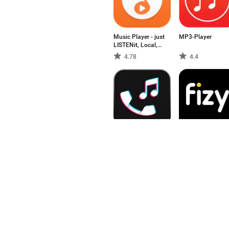
Music Player - just
MP3-Player
LISTENit, Local,
Without Wifi
4.78
4.4
Ringtone Maker
fizy – Musik &
Video
4
3.88