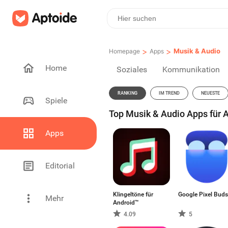
>
>
Musik & Audio
Homepage
Apps
Home
Soziales
Kommunikation
RANKING
IM TREND
NEUESTE
Spiele
Top Musik & Audio Apps für A
Apps
Editorial
Klingeltöne für
Google Pixel Buds
Mehr
Android™
4.09
5