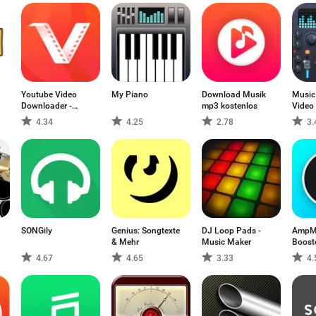
Youtube Video
My Piano
Download Musik
Music
Downloader -
mp3 kostenlos
Video 
VidMate
4.34
4.25
2.78
3.
SONGily
Genius: Songtexte
DJ Loop Pads -
AmpMe
& Mehr
Music Maker
Boost
4.67
4.65
3.33
4.