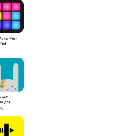
Maker Pro -
Pad
.net:
ка для
ого
29