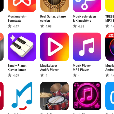
Musixmatch -
Real Guitar: gitarre
Musik schneiden
TREBE
ы
Songtexte
spielen
& Klingeltöne
MP3 &
4.47
4.08
4.88
4.
Simply Piano:
Musikplayer -
Musik Player -
Musik-
Klavier lernen
Audify Player
MP3 Player
Andro
4.09
4
-
4.