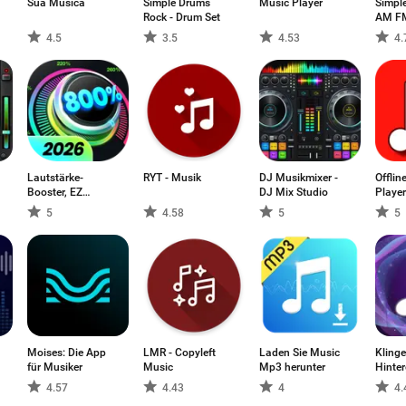
Sua Música
Simple Drums
Music Player
Simple
Rock - Drum Set
AM FM
4.5
3.5
4.53
4.
Lautstärke-
RYT - Musik
DJ Musikmixer -
Offli
Booster, EZ
DJ Mix Studio
Playe
Booster
5
4.58
5
5
Moises: Die App
LMR - Copyleft
Laden Sie Music
Klinge
für Musiker
Music
Mp3 herunter
Hinter
4.57
4.43
4
4.