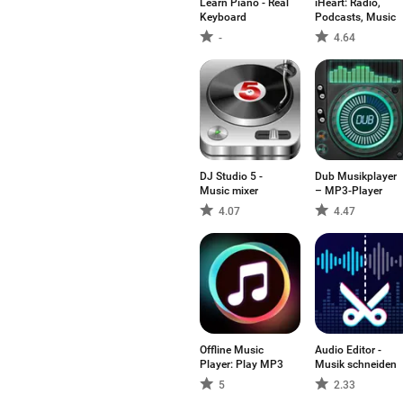
Learn Piano - Real
iHeart: Radio,
Keyboard
Podcasts, Music
-
4.64
DJ Studio 5 -
Dub Musikplayer
Music mixer
– MP3-Player
4.07
4.47
Offline Music
Audio Editor -
Player: Play MP3
Musik schneiden
5
2.33