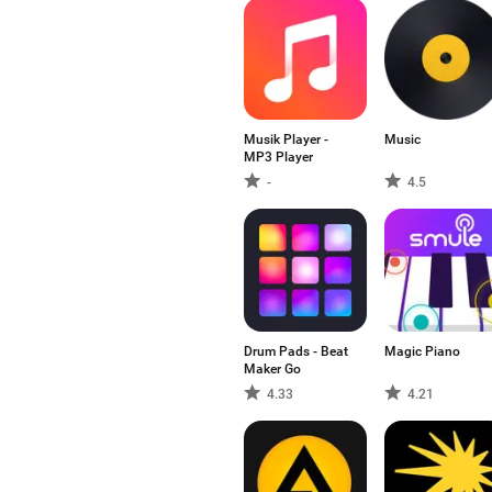
Musik Player -
Music
MP3 Player
-
4.5
Drum Pads - Beat
Magic Piano
Maker Go
4.33
4.21