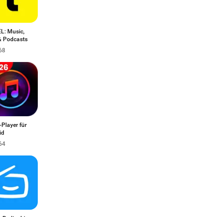
L: Music,
 Podcasts
68
Player für
id
64