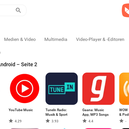
Medien & Video
Multimedia
Video-Player & -Editoren
ndroid – Seite 2
YouTube Music
TuneIn Radio:
Gaana: Music
WOW F
Musik & Sport
App, MP3 Songs
& Pod
4.29
3.93
4.4
-