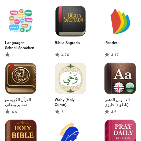
Languager:
Bíblia Sagrada
iReader
Schnell Sprachen
-
4.74
4.17
القرآن الكريم مع
Wahy (Holy
القاموس الذهبي
تفسير ومعاني
Quran)
ناطق (انجليزي)
4.6
5
4.5