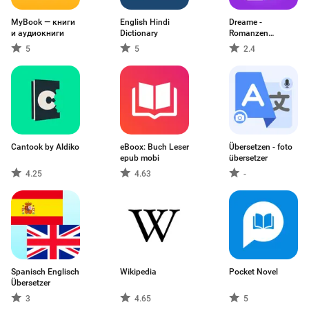
MyBook — книги
English Hindi
Dreame -
и аудиокниги
Dictionary
Romanzen
Geschichten
5
5
2.4
Cantook by Aldiko
eBoox: Buch Leser
Übersetzen - foto
epub mobi
übersetzer
4.25
4.63
-
Spanisch Englisch
Wikipedia
Pocket Novel
Übersetzer
3
4.65
5