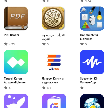
-
5
4.72
PDF Reader
القرآن الكريم بدون
Handbuch für
انترنت
Elektriker
4.29
5
5
Tarteel: Koran
Литрес: Книги и
Speechify: KI-
Auswendiglernen
аудиокниги
Vorlese-App
5
4.6
1