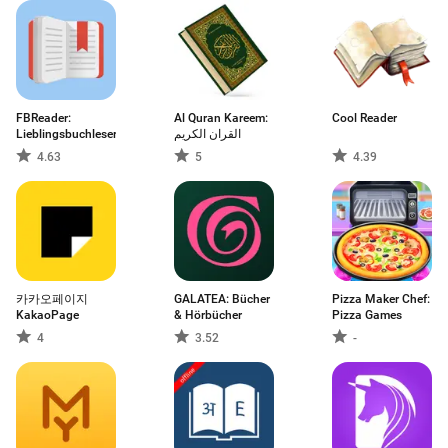
FBReader:
Al Quran Kareem:
Cool Reader
Lieblingsbuchleser
القران الكريم
4.63
5
4.39
카카오페이지
GALATEA: Bücher
Pizza Maker Chef:
KakaoPage
& Hörbücher
Pizza Games
4
3.52
-