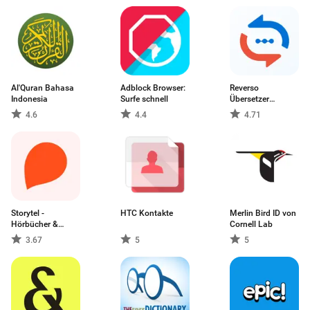
Al'Quran Bahasa
Adblock Browser:
Reverso
Indonesia
Surfe schnell
Übersetzer
Wörterbuch
4.6
4.4
4.71
Storytel -
HTC Kontakte
Merlin Bird ID von
Hörbücher &
Cornell Lab
Bücher
3.67
5
5