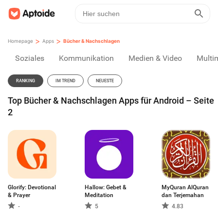
>
>
Homepage
Apps
Bücher & Nachschlagen
Soziales
Kommunikation
Medien & Video
Multi
RANKING
IM TREND
NEUESTE
Top Bücher & Nachschlagen Apps für Android – Seite
2
Glorify: Devotional
Hallow: Gebet &
MyQuran AlQuran
& Prayer
Meditation
dan Terjemahan
-
5
4.83