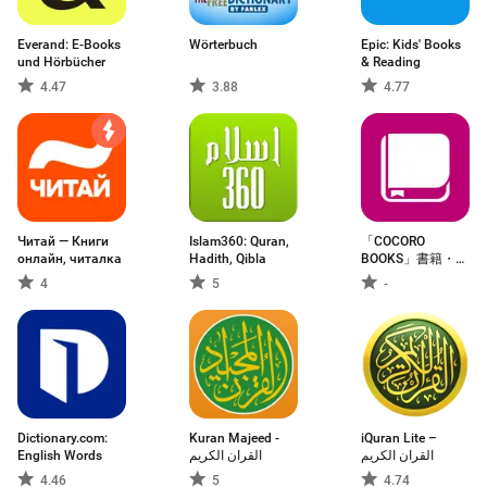
Everand: E-Books
Wörterbuch
Epic: Kids' Books
und Hörbücher
& Reading
4.47
3.88
4.77
Читай — Книги
Islam360: Quran,
「COCORO
онлайн, читалка
Hadith, Qibla
BOOKS」書籍・コ
ミック・新聞・雑
4
5
-
誌
Dictionary.com:
Kuran Majeed -
iQuran Lite –
English Words
القران الكريم
القران الكريم
4.46
5
4.74