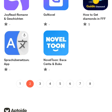
JoyRead-Romane
GoNovel
How to Get
& Geschichten
diamonds in FFF
-
-
5
Sprachübersetzungs-
NovelToon: Baca
App
Cerita & Buku
-
-
1
2
3
4
5
6
7
8