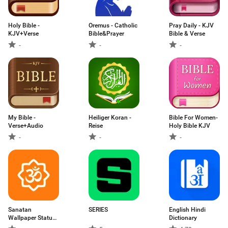
Holy Bible -
Oremus - Catholic
Pray Daily - KJV
KJV+Verse
Bible&Prayer
Bible & Verse
-
-
-
My Bible -
Heiliger Koran -
Bible For Women-
Verse+Audio
Reise
Holy Bible KJV
-
-
-
Sanatan
SERIES
English Hindi
Wallpaper Status
Dictionary
Aarti