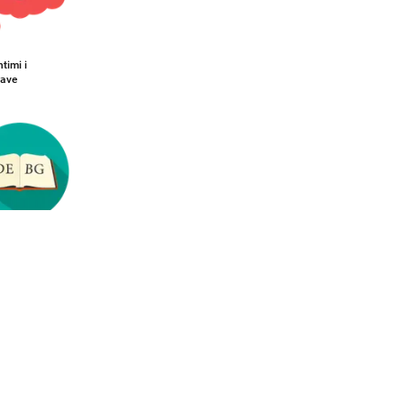
timi i
rave
ch-
risch
rbuch