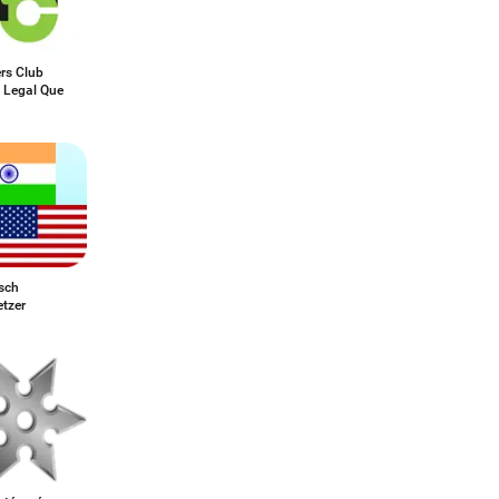
rs Club
- Legal Que
sch
etzer