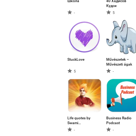
Школа
40 Хадисов
Кудси
-
5
StuckLove
Művészetek –
Művészeti ágak
5
-
Life quotes by
Business Radio
Swami
Podcast
Vivekananda
-
-