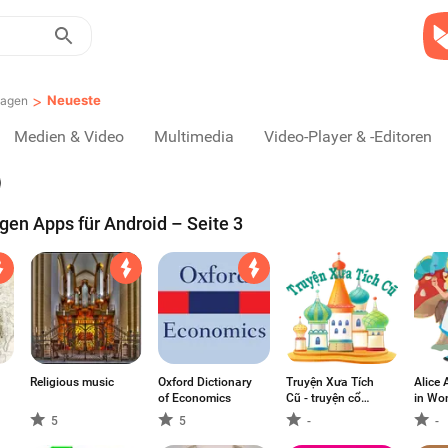
>
Neueste
lagen
Medien & Video
Multimedia
Video-Player & -Editoren
en Apps für Android – Seite 3
Religious music
Oxford Dictionary
Truyện Xưa Tích
Alice 
of Economics
Cũ - truyện cổ
in Wo
tích, thần thoại
5
5
-
-