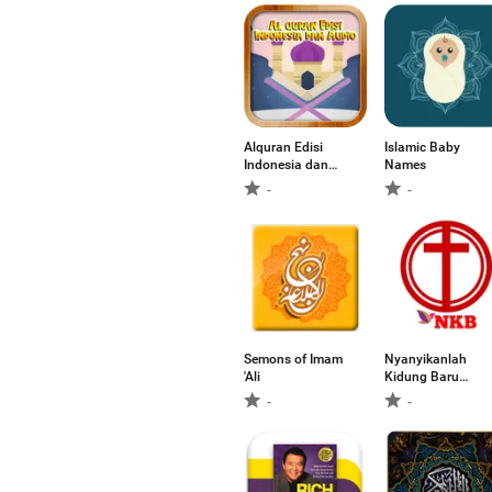
Alquran Edisi
Islamic Baby
Indonesia dan
Names
Audio
-
-
Semons of Imam
Nyanyikanlah
'Ali
Kidung Baru
(NKB) Terlengkap
-
-
Offline