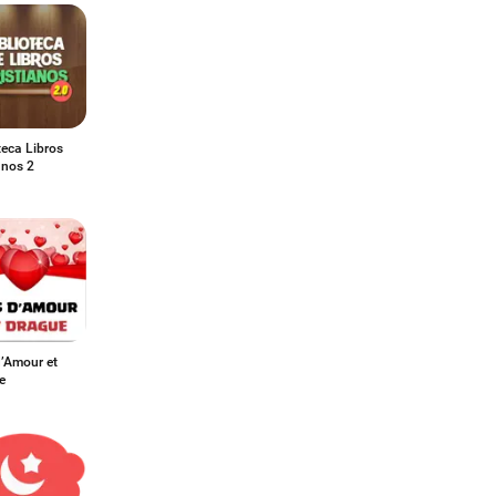
teca Libros
anos 2
’Amour et
e