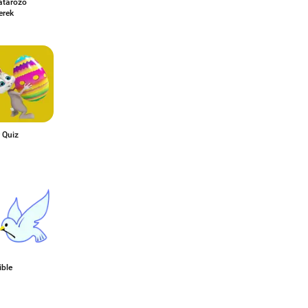
tározó
erek
 Quiz
ible