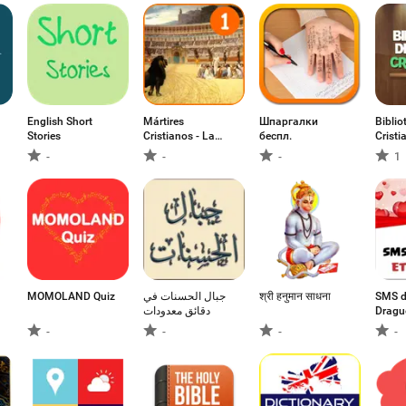
English Short
Mártires
Шпаргалки
Biblio
Stories
Cristianos - La
беспл.
Cristi
historia
-
-
-
1
MOMOLAND Quiz
جبال الحسنات في
श्री हनुमान साधना
SMS d
دقائق معدودات
Dragu
-
-
-
-