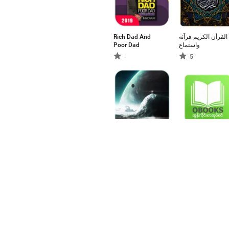
Rich Dad And
القرأن الكريم قرآئة
Poor Dad
واستماع
-
5
Kurz Sci-Fi
OBookShelf
Hörbücher
-
-