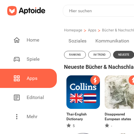
>
>
Homepage
Apps
Bücher & Nachsch
Home
Soziales
Kommunikation
RANKING
IM TREND
NEUESTE
Spiele
Neueste Bücher & Nachschlag
Apps
Editorial
Thai-English
Disappeared
Mehr
Dictionary
European states
5
-