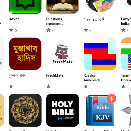
iAzkar
Questions
Lawye
V
reponses
India 
bibliques
5
-
-
-
মুন্তাখাব হাদিস
FreshMate
Russisch
Tamili
Armenisch
Übers
Übersetzer
-
-
-
-