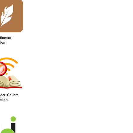
tionero -
tion
er: Calibre
ction