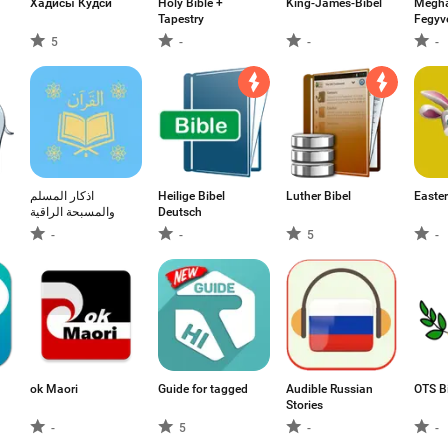
Хадисы Кудси
Holy Bible +
King-James-Bibel
Megha
Tapestry
Fegyv
5
-
-
-
اذكار المسلم
Heilige Bibel
Luther Bibel
Easter
والمسبحة الراقية
Deutsch
-
-
5
-
ok Maori
Guide for tagged
Audible Russian
OTS B
Stories
-
5
-
-