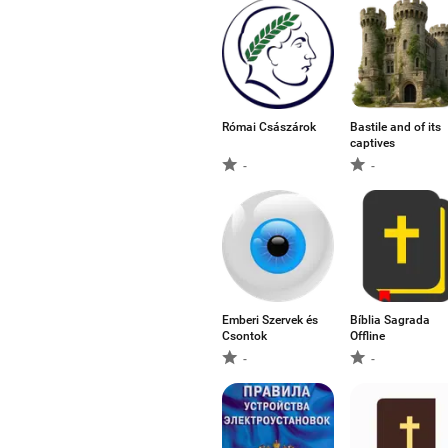
Római Császárok
Bastile and of its
captives
-
-
Emberi Szervek és
Bíblia Sagrada
Csontok
Offline
-
-