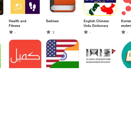
Health and
Библия
English Chinese
Komen
Fitness
Urdu Dictionary
ender
-
3
-
-
دعاء كميل
Hindi dictionary
Мотосалон IMIS
Deuts
offline and Hindi
2016
Bulga
translator free
Wörte
-
-
-
-