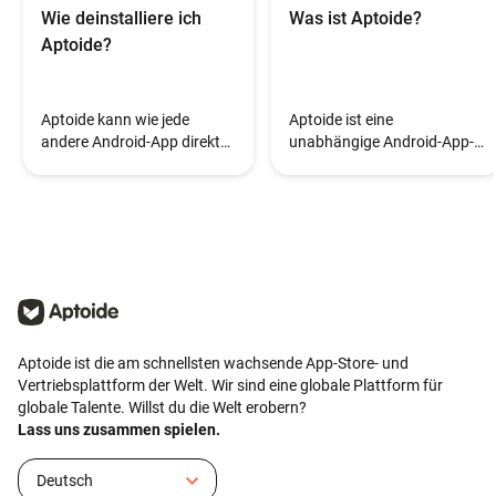
Wie deinstalliere ich
Was ist Aptoide?
Aptoide?
Aptoide kann wie jede
Aptoide ist eine
andere Android-App direkt
unabhängige Android-App-
von Ihrem Gerät deinstalliert
Distributionsplattform, die
werden.
es Benutzern ermöglicht,
Apps und Spiele zu
entdecken, herunterzuladen
und zu verwalten. Sie bietet
ein offenes und vielfältiges
App-Ökosystem ohne
regionale Beschränkungen.
Aptoide ist die am schnellsten wachsende App-Store- und
Vertriebsplattform der Welt. Wir sind eine globale Plattform für
globale Talente. Willst du die Welt erobern?
Lass uns zusammen spielen.
Deutsch