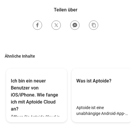
Teilen über
Ähnliche Inhalte
Ich bin ein neuer
Was ist Aptoide?
Benutzer von
iOS/iPhone. Wie fange
ich mit Aptoide Cloud
Aptoide ist eine
an?
unabhängige Android-App-
Öffnen Sie Aptoide Cloud in
Distributionsplattform, die
Safari oder Chrome, melden
es Benutzern ermöglicht,
Sie sich mit Google an, und