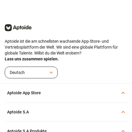
Apps und Spiele zu
Ihr Wallet wird automatisch
entdecken, herunterzuladen
erstellt.
und zu verwalten. Sie bietet
ein offenes und vielfältiges
App-Ökosystem ohne
regionale Beschränkungen.
Aptoide ist die am schnellsten wachsende App-Store- und
Vertriebsplattform der Welt. Wir sind eine globale Plattform für
globale Talente. Willst du die Welt erobern?
Lass uns zusammen spielen.
Deutsch
Aptoide App Store
Aptoide S.A
Aptoide S.A Produkte